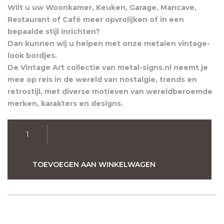
Wilt u uw Woonkamer, Keuken, Garage, Mancave,
Restaurant of Café meer opvrolijken of in een
bepaalde stijl inrichten?
Dan kunnen wij u helpen met onze metalen vintage-
look bordjes.
De Vintage Art collectie van metal-signs.nl neemt je
mee op reis in de wereld van nostalgie, trends en
retrostijl, met diverse motieven van wereldberoemde
merken, karakters en designs.
Beer
time
Retro
Wandbord
TOEVOEGEN AAN WINKELWAGEN
20x30
aantal