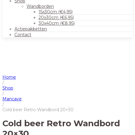
Shop
Wandborden
15x30cm (€4,95)
20x30cm (€6,95)
30x40cm (€8.95)
Actiepakketten
Contact
Home
/
Shop
/
Mancave
/
Cold beer Retro Wandbord 20×30
Cold beer Retro Wandbord
20×30