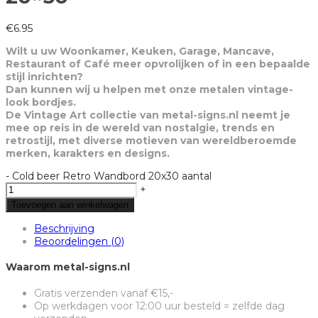
€
6.95
Wilt u uw Woonkamer, Keuken, Garage, Mancave,
Restaurant of Café meer opvrolijken of in een bepaalde
stijl inrichten?
Dan kunnen wij u helpen met onze metalen vintage-
look bordjes.
De Vintage Art collectie van metal-signs.nl neemt je
mee op reis in de wereld van nostalgie, trends en
retrostijl, met diverse motieven van wereldberoemde
merken, karakters en designs.
-
Cold beer Retro Wandbord 20x30 aantal
+
Toevoegen aan winkelwagen
Beschrijving
Beoordelingen (0)
Waarom metal-signs.nl
Gratis verzenden vanaf €15,-
Op werkdagen voor 12:00 uur besteld = zelfde dag