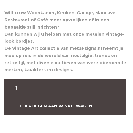
Wilt u uw Woonkamer, Keuken, Garage, Mancave,
Restaurant of Café meer opvrolijken of in een
bepaalde stijl inrichten?
Dan kunnen wij u helpen met onze metalen vintage-
look bordjes.
De Vintage Art collectie van metal-signs.nl neemt je
mee op reis in de wereld van nostalgie, trends en
retrostijl, met diverse motieven van wereldberoemde
merken, karakters en designs.
Duitse
Vlag
Retro
Wandbord
TOEVOEGEN AAN WINKELWAGEN
20x30
aantal