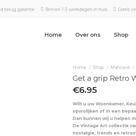
ld terug garantie
Binnen 1-3 werkdagen in huis
Gratis v
Home
Over ons
Shop
Home
Shop
Mancave
/
/
/
Get a grip Retro
€
6.95
Wilt u uw Woonkamer, Keuk
opvrolijken of in een bepaal
Dan kunnen wij u helpen m
De Vintage Art collectie va
nostalgie, trends en retro