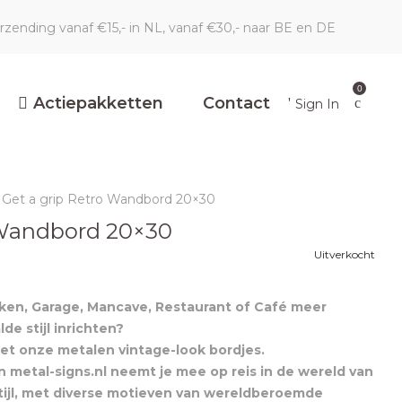
erzending vanaf €15,- in NL, vanaf €30,- naar BE en DE
0
Actiepakketten
Contact
Sign In
Get a grip Retro Wandbord 20×30
 Wandbord 20×30
Uitverkocht
en, Garage, Mancave, Restaurant of Café meer
de stijl inrichten?
et onze metalen vintage-look bordjes.
n metal-signs.nl neemt je mee op reis in de wereld van
stijl, met diverse motieven van wereldberoemde