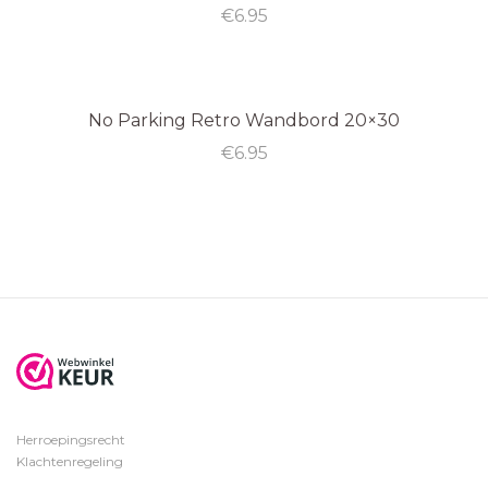
€
6.95
No Parking Retro Wandbord 20×30
€
6.95
Herroepingsrecht
Klachtenregeling