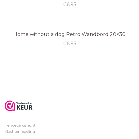
€
6.95
Home without a dog Retro Wandbord 20×30
€
6.95
Herroepingsrecht
Klachtenregeling