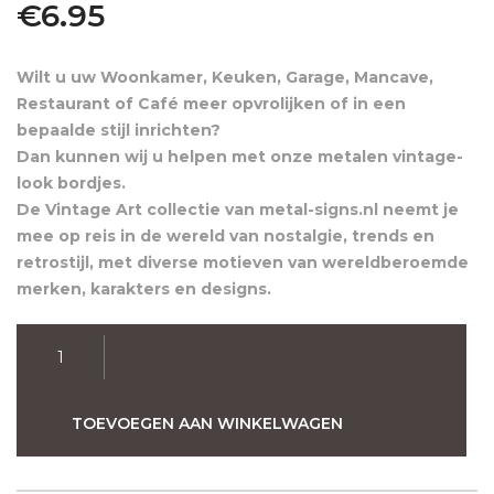
€
6.95
Wilt u uw Woonkamer, Keuken, Garage, Mancave,
Restaurant of Café meer opvrolijken of in een
bepaalde stijl inrichten?
Dan kunnen wij u helpen met onze metalen vintage-
look bordjes.
De Vintage Art collectie van metal-signs.nl neemt je
mee op reis in de wereld van nostalgie, trends en
retrostijl, met diverse motieven van wereldberoemde
merken, karakters en designs.
Last
Call
Retro
Wandbord
TOEVOEGEN AAN WINKELWAGEN
20x30
aantal